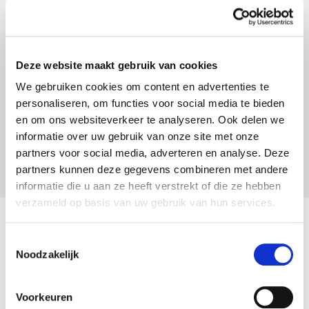
Bij de onderschrijving van de Mini Omnium of
de Maxi Omnium
Deze website maakt gebruik van cookies
Indien uw wagen geparkeerd wordt
in een garage of
We gebruiken cookies om content en advertenties te
onder een carport
krijgt u
5% korting
op de premie
personaliseren, om functies voor social media te bieden
voor glasbreuk, diefstal, natuurkrachten en aanrijding
en om ons websiteverkeer te analyseren. Ook delen we
met dieren.
informatie over uw gebruik van onze site met onze
partners voor social media, adverteren en analyse. Deze
Naar alle voordelen van onze autoverzekering
partners kunnen deze gegevens combineren met andere
informatie die u aan ze heeft verstrekt of die ze hebben
verzameld op basis van uw gebruik van hun services.
Wettelijk Vermelding
Toestemmingsselectie
Noodzakelijk
Het contract voor deze verzekering wordt
afgesloten voor een periode van één jaar en wordt
elk jaar stilzwijgend verlengd.
Voorkeuren