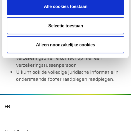
De gegevens van de dienst Klachtenmanagement
Alle cookies toestaan
van P&V zijn:
e-mail:
klacht@pv.be
.
post: Klachtenmanagement van P&V,
Selectie toestaan
Koningsstraat 151, 1210 Brussel
U kunt de Ombudsman van de Verzekeringen
contacteren via
www.ombudsman.as
.
Alleen noodzakelijke cookies
Neem voor persoonlijk advies of een
verzekeringsofferte contact op met een
verzekeringstussenpersoon.
U kunt ook de volledige juridische informatie in
onderstaande footer raadplegen raadplegen.
FR
Onze autoverzekeringen