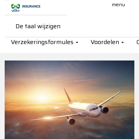
Skip to Main Content
De taal wijzigen
My Way Insurance - Bijstand P
Bijstand Personen
Verzekeringsformules
Voordelen