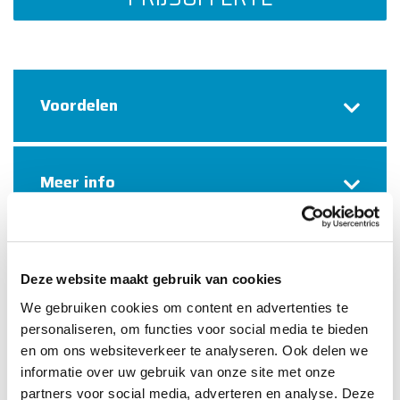
Voordelen
Meer info
Deze website maakt gebruik van cookies
Wettelijk Vermelding
We gebruiken cookies om content en advertenties te
personaliseren, om functies voor social media te bieden
Het contract voor deze verzekering wordt
en om ons websiteverkeer te analyseren. Ook delen we
afgesloten voor een periode van één jaar en wordt
informatie over uw gebruik van onze site met onze
elk jaar stilzwijgend verlengd.
partners voor social media, adverteren en analyse. Deze
Om uw risicoprofiel te bepalen, hanteren we