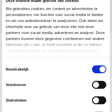
Deze website maakt gebruik van cookies
Men start aan de oorspronkelijke cataloguswaarde
van het voertuig
We gebruiken cookies om content en advertenties te
Vervolgens zal de waarde van het voertuig elk jaar
personaliseren, om functies voor social media te bieden
met 15%
en om ons websiteverkeer te analyseren. Ook delen we
informatie over uw gebruik van onze site met onze
partners voor social media, adverteren en analyse. Deze
partners kunnen deze gegevens combineren met andere
PRIJSOFFERTE
informatie die u aan ze heeft verstrekt of die ze hebben
verzameld op basis van uw gebruik van hun services.
Toestemmingsselectie
Noodzakelijk
Voordelen
Voorkeuren
Meer info
Statistieken