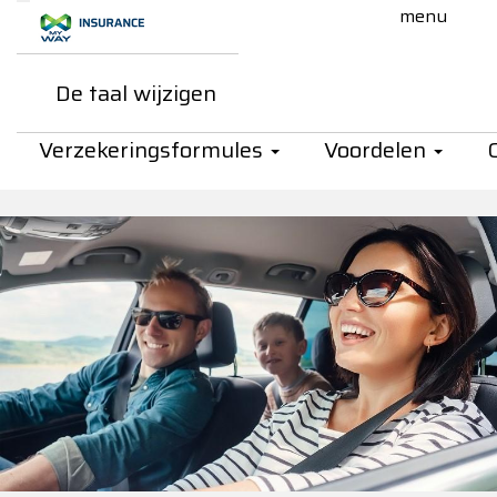
Skip to Main Content
De taal wijzigen
My Way Insurance - Maxi Omn
Maxi Omnium
Verzekeringsformules
Voordelen