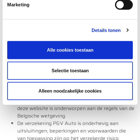
Marketing
FAQ
Details tonen
Wettelijk Vermelding
Alle cookies toestaan
Het contract voor deze verzekering wordt
afgesloten voor een periode van één jaar en wordt
Selectie toestaan
elk jaar stilzwijgend verlengd.
Om uw risicoprofiel te bepalen, hanteren we
Alleen noodzakelijke cookies
enkele segmentatiecriteria
Alle informatie over de diensten en producten op
deze website is onderworpen aan de regels van de
Belgische wetgeving.
De verzekering P&V Auto is onderhevig aan
uitsluitingen, beperkingen en voorwaarden die
van toepassing zijn op het verzekerde risico: