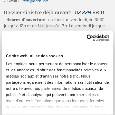
- E-mail
:
info@actel.be
Dossier sinistre déjà ouvert :
02 229 68 11
-
Heures d'ouverture
: du lundi au vendredi, de 8h30
jusqu’ à 12h et de 14h jusqu'à 17h. Le vendredi jusque
16h.
- E-mail
:
claims@actel.be
Assistance au véhicule et aux personnes
Ce site web utilise des cookies.
:
+32(0)4 340 54 00
Les cookies nous permettent de personnaliser le contenu
- Votre véhicule est en panne et vous avez souscrit à
et les annonces, d'offrir des fonctionnalités relatives aux
notre garantie assistance aux véhicule ?
médias sociaux et d'analyser notre trafic. Nous
partageons également des informations sur l'utilisation de
- Vous devez être rapatrié(s) et vous avez souscrit à
notre site avec nos partenaires de médias sociaux, de
notre assistance aux personnes ?
publicité et d'analyse, qui peuvent combiner celles-ci
avec d'autres informations que vous leur avez fournies
- Contactez-nous par téléphone 24h sur 24 et 7 jours
ou qu'ils ont collectées lors de votre utilisation de leurs
sur 7
services.