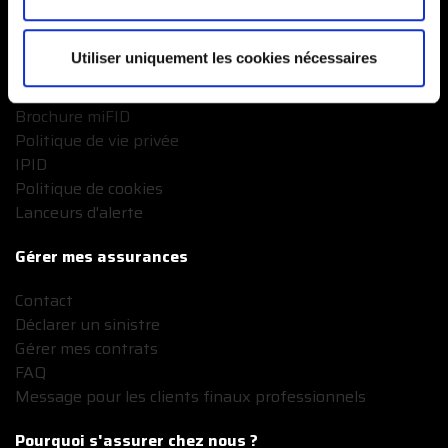
Documents légaux
Mentions légales
Utiliser uniquement les cookies nécessaires
Conditions générales
Critères de Segmentation
Brochure miFID
Politique de vie privée
IPID
Politique de cookies
Lanceurs d'alerte
Gérer mes assurances
Contact
Déclarer un sinistre
Gérer mes contrats
FAQ
Message pour les clients finaux professionnels
Pourquoi s'assurer chez nous ?