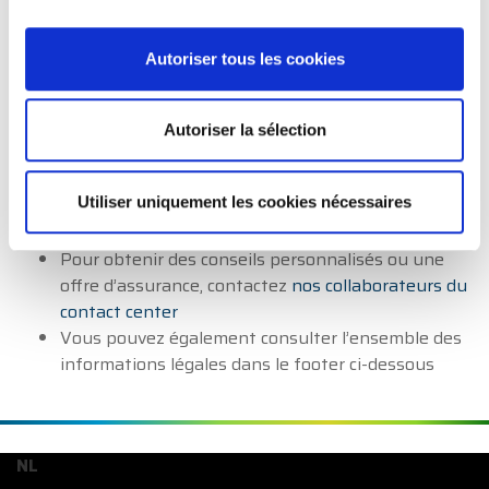
pouvez appeler
un de nos collaborateurs
ou
le
service Gestion des plaintes
.
Autoriser tous les cookies
Les coordonnées du service des plaintes de P&V
sont :
Par e-mail :
plainte@pv.be
Autoriser la sélection
Par écrit : Gestion des Plaintes de P&V, Rue
Royale 151, 1210 Bruxelles
Utiliser uniquement les cookies nécessaires
Les coordonnées de l’Ombudsman des assurances
sont :
www.ombudsman.as
Pour obtenir des conseils personnalisés ou une
offre d’assurance, contactez
nos collaborateurs du
contact center
Vous pouvez également consulter l’ensemble des
informations légales dans le footer ci-dessous
NL