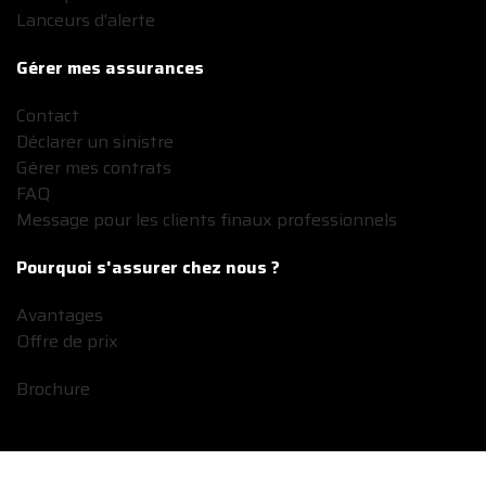
Lanceurs d'alerte
Gérer mes assurances
Contact
Déclarer un sinistre
Gérer mes contrats
FAQ
Message pour les clients finaux professionnels
Pourquoi s'assurer chez nous ?
Avantages
Offre de prix
Brochure