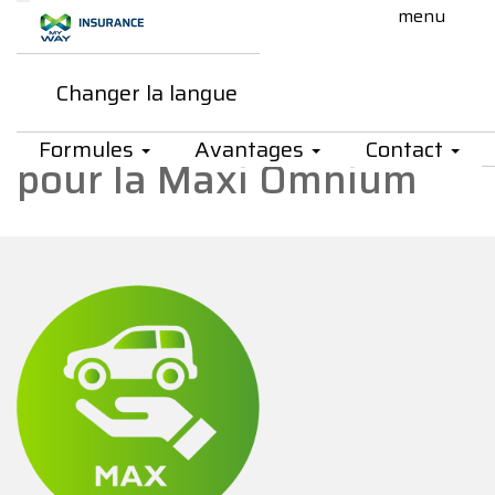
Saut au contenu principal
Changer la langue
My Way Insurance - Les avant
Les avantages d'opter
Formules
Avantages
Contact
pour la Maxi Omnium