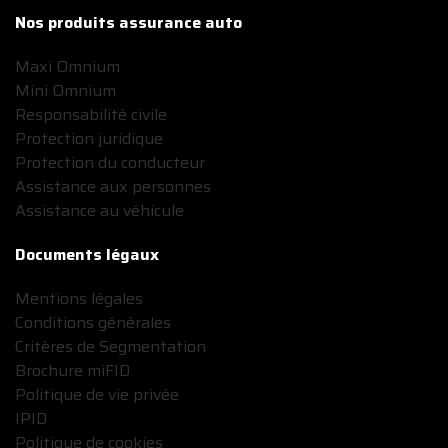
Nos produits assurance auto
Maxi Omnium
Mini Omnium
Responsabilité civile
Protection juridique
Protection du conducteur
Assistance aux personnes
Assistance au véhicule
Documents légaux
Mentions légales
Conditions générales
Critères de Segmentation
Brochure miFID
Politique de vie privée
IPID
Politique de cookies