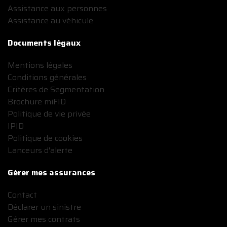
Assistance aux personnes
Assistance au véhicule
Documents légaux
Mentions légales
Conditions générales
Critères de Segmentation
Brochure miFID
Politique de vie privée
IPID
Politique de cookies
Lanceurs d'alerte
Gérer mes assurances
Contact
Déclarer un sinistre
Gérer mes contrats