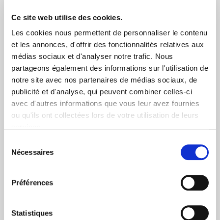
Ce site web utilise des cookies.
Les cookies nous permettent de personnaliser le contenu
et les annonces, d'offrir des fonctionnalités relatives aux
médias sociaux et d'analyser notre trafic. Nous
partageons également des informations sur l'utilisation de
notre site avec nos partenaires de médias sociaux, de
publicité et d'analyse, qui peuvent combiner celles-ci
avec d'autres informations que vous leur avez fournies
ou qu'ils ont collectées lors de votre utilisation de leurs
services.
L'assistance aux personnes
vous rapatrie
, ainsi que les
Sélection
Nécessaires
membres de votre famille vivant sous votre toit.
du
consentement
Plus d'informations sur l'assistance aux personnes
Préférences
Assistance au véhicule
Statistiques