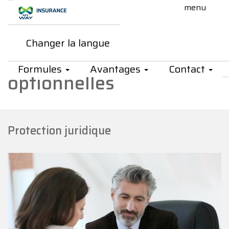
Saut au contenu principal
Changer la langue
My Way Insurance - Découvrez n
Découvrez nos garanties
Formules
Avantages
Contact
optionnelles
Protection juridique