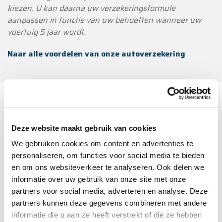
kiezen. U kan daarna uw verzekeringsformule
aanpassen in functie van uw behoeften wanneer uw
voertuig 5 jaar wordt.
Naar alle voordelen van onze autoverzekering
Wettelijk Vermelding
Deze website maakt gebruik van cookies
Het contract voor deze verzekering wordt
afgesloten voor een periode van één jaar en wordt
We gebruiken cookies om content en advertenties te
elk jaar stilzwijgend verlengd.
personaliseren, om functies voor social media te bieden
Om uw risicoprofiel te bepalen, hanteren we
en om ons websiteverkeer te analyseren. Ook delen we
enkele segmentatiecriteria
informatie over uw gebruik van onze site met onze
Alle informatie over de diensten en producten op
partners voor social media, adverteren en analyse. Deze
deze website is onderworpen aan de regels van de
partners kunnen deze gegevens combineren met andere
Belgische wetgeving.
informatie die u aan ze heeft verstrekt of die ze hebben