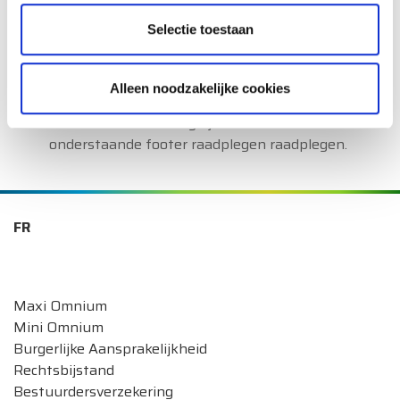
U kunt de Ombudsman van de Verzekeringen
Selectie toestaan
contacteren via
www.ombudsman.as
.
Neem voor persoonlijk advies of een
verzekeringsofferte contact op met een
Alleen noodzakelijke cookies
verzekeringstussenpersoon.
U kunt ook de volledige juridische informatie in
onderstaande footer raadplegen raadplegen.
FR
Onze autoverzekeringen
Maxi Omnium
Mini Omnium
Burgerlijke Aansprakelijkheid
Rechtsbijstand
Bestuurdersverzekering