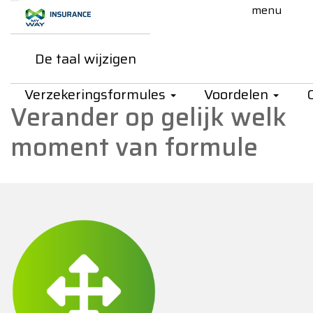
Skip to Main Content
De taal wijzigen
My Way Insurance - Onze flexib
Onze flexibiliteit?
Verzekeringsformules
Voordelen
Verander op gelijk welk
moment van formule