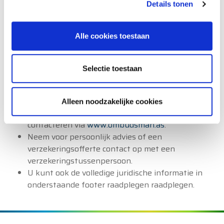
inzake verzekeringen.
Details tonen
Als u een klacht of opmerking hebt, kunt contact
opnemen met
onze medewerkers van het contact
Alle cookies toestaan
center
of de
afdeling Klachtenmanagement
.
De gegevens van de dienst Klachtenmanagement
van P&V zijn:
Selectie toestaan
e-mail:
klacht@pv.be
.
post: Klachtenmanagement van P&V,
Koningsstraat 151, 1210 Brussel
Alleen noodzakelijke cookies
U kunt de Ombudsman van de Verzekeringen
contacteren via
www.ombudsman.as
.
Neem voor persoonlijk advies of een
verzekeringsofferte contact op met een
verzekeringstussenpersoon.
U kunt ook de volledige juridische informatie in
onderstaande footer raadplegen raadplegen.