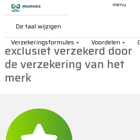
Skip to Main Content
De taal wijzigen
My Way Insurance - Overnamepr
Overnamepremie auto
Verzekeringsformules
Voordelen
exclusief verzekerd door
de verzekering van het
merk