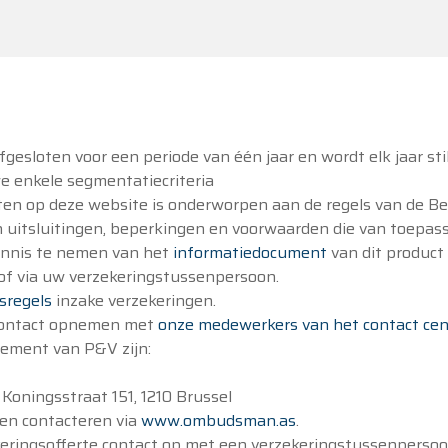
fgesloten voor een periode van één jaar en wordt elk jaar st
e enkele segmentatiecriteria
cten op deze website is onderworpen aan de regels van de B
uitsluitingen, beperkingen en voorwaarden die van toepassin
 kennis te nemen van het
informatiedocument
van dit product
 of via uw verzekeringstussenpersoon.
sregels
inzake verzekeringen.
 contact opnemen met
onze medewerkers van het contact cen
ement van P&V zijn:
oningsstraat 151, 1210 Brussel
en contacteren via
www.ombudsman.as
.
keringsofferte contact op met een verzekeringstussenperso