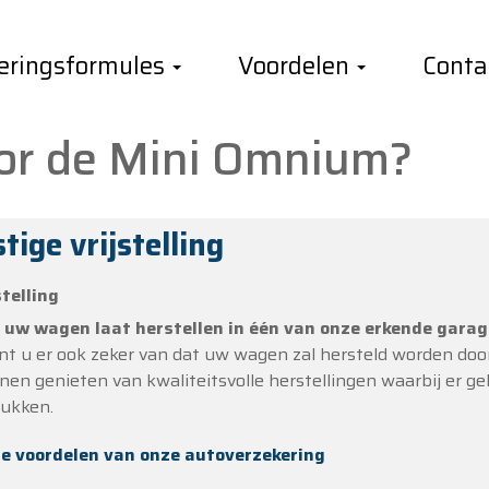
eringsformules
Voordelen
Conta
m kiezen voor de Mini Om
or de Mini Omnium?
tige vrijstelling
stelling
u
uw wagen laat herstellen in één van onze erkende gara
nt u er ook zeker van dat uw wagen zal hersteld worden door
en genieten van kwaliteitsvolle herstellingen waarbij er g
tukken.
le voordelen van onze autoverzekering