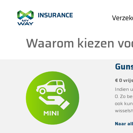
Skip to Main Content
Verzek
My Way Insurance - Waaro
Waarom kiezen vo
Guns
€
0
vrij
Indien 
0. Zo be
ook kunn
wissels
Naar al